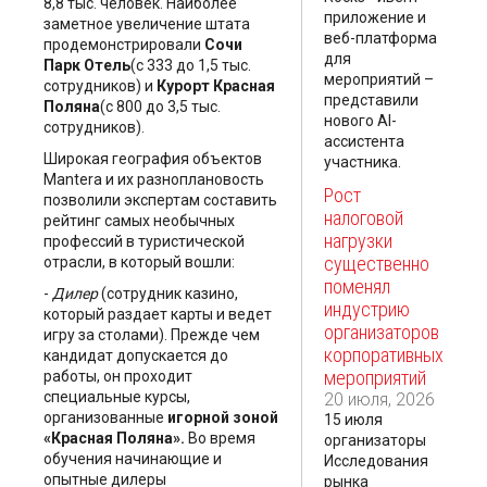
8,8 тыс. человек. Наиболее
приложение и
заметное увеличение штата
веб-платформа
продемонстрировали
Сочи
для
Парк Отель
(с 333 до 1,5 тыс.
мероприятий –
сотрудников) и
Курорт Красная
представили
Поляна
(с 800 до 3,5 тыс.
нового AI-
сотрудников).
ассистента
Широкая география объектов
участника.
Mantera и их разноплановость
Рост
позволили экспертам составить
налоговой
рейтинг самых необычных
нагрузки
профессий в туристической
существенно
отрасли, в который вошли:
поменял
-
Дилер
(сотрудник казино,
индустрию
который раздает карты и ведет
организаторов
игру за столами). Прежде чем
корпоративных
кандидат допускается до
мероприятий
работы, он проходит
специальные курсы,
20 июля, 2026
организованные
игорной зоной
15 июля
«Красная Поляна».
Во время
организаторы
обучения начинающие и
Исследования
опытные дилеры
рынка