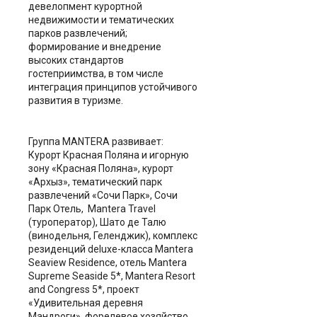
девелопмент курортной
недвижимости и тематических
парков развлечений;
формирование и внедрение
высоких стандартов
гостеприимства, в том числе
интеграция принципов устойчивого
развития в туризме.
Группа MANTERA развивает:
Курорт Красная Поляна и игорную
зону «Красная Поляна», курорт
«Архыз», тематический парк
развлечений «Сочи Парк», Сочи
Парк Отель, Mantera Travel
(туроператор), Шато де Талю
(винодельня, Геленджик), комплекс
резиденций deluxe-класса Mantera
Seaview Residence, отель Mantera
Supreme Seaside 5*, Mantera Resort
and Congress 5*, проект
«Удивительная деревня
Мандроги», форелевое хозяйство