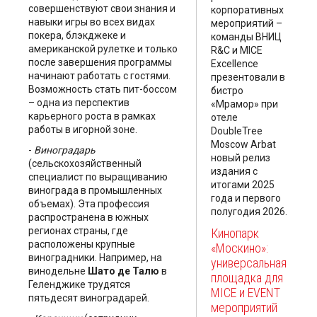
совершенствуют свои знания и
корпоративных
навыки игры во всех видах
мероприятий –
покера, блэкджеке и
команды ВНИЦ
американской рулетке и только
R&C и MICE
после завершения программы
Excellence
начинают работать с гостями.
презентовали в
Возможность стать пит-боссом
бистро
– одна из перспектив
«Мрамор» при
карьерного роста в рамках
отеле
работы в игорной зоне.
DoubleTree
Moscow Arbat
-
Виноградарь
новый релиз
(сельскохозяйственный
издания с
специалист по выращиванию
итогами 2025
винограда в промышленных
года и первого
объемах). Эта профессия
полугодия 2026.
распространена в южных
регионах страны, где
Кинопарк
расположены крупные
«Москино»:
виноградники. Например, на
универсальная
винодельне
Шато де Талю
в
площадка для
Геленджике трудятся
MICE и EVENT
пятьдесят виноградарей.
мероприятий