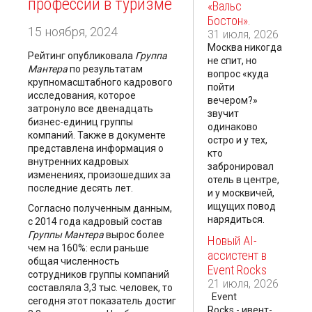
профессий в туризме
«Вальс
Бостон».
15 ноября, 2024
31 июля, 2026
Москва никогда
Рейтинг опубликовала
Группа
не спит, но
Мантера
по результатам
вопрос «куда
крупномасштабного кадрового
пойти
исследования, которое
вечером?»
затронуло все двенадцать
звучит
бизнес-единиц группы
одинаково
компаний. Также в документе
остро и у тех,
представлена информация о
кто
внутренних кадровых
забронировал
изменениях, произошедших за
отель в центре,
последние десять лет.
и у москвичей,
ищущих повод
Согласно полученным данным,
нарядиться.
с 2014 года кадровый состав
Группы Мантера
вырос более
Новый AI-
чем на 160%: если раньше
ассистент в
общая численность
Event Rocks
сотрудников группы компаний
21 июля, 2026
составляла 3,3 тыс. человек, то
Event
сегодня этот показатель достиг
Rocks - ивент-