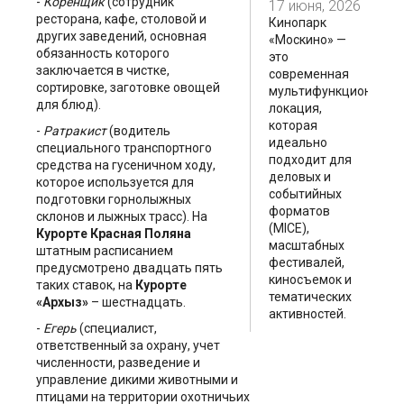
-
Коренщик
(сотрудник
17 июня, 2026
ресторана, кафе, столовой и
Кинопарк
других заведений, основная
«Москино» —
обязанность которого
это
заключается в чистке,
современная
сортировке, заготовке овощей
мультифункциональн
для блюд).
локация,
которая
-
Ратракист
(водитель
идеально
специального транспортного
подходит для
средства на гусеничном ходу,
деловых и
которое используется для
событийных
подготовки горнолыжных
форматов
склонов и лыжных трасс). На
(MICE),
Курорте Красная Поляна
масштабных
штатным расписанием
фестивалей,
предусмотрено двадцать пять
киносъемок и
таких ставок, на
Курорте
тематических
«Архыз»
– шестнадцать.
активностей.
-
Егер
ь
(специалист,
ответственный за охрану, учет
численности, разведение и
управление дикими животными и
птицами на территории охотничьих