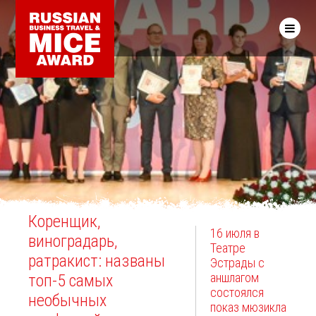
Коренщик,
16 июля в
виноградарь,
Театре
ратракист: названы
Эстрады с
аншлагом
топ-5 самых
состоялся
необычных
показ мюзикла